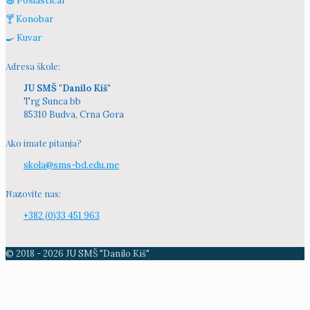
🧁 Poslastičar
🍸 Konobar
🍳 Kuvar
Adresa škole:
JU SMŠ "Danilo Kiš"
Trg Sunca bb
85310 Budva, Crna Gora
Ako imate pitanja?
skola@sms-bd.edu.me
Nazovite nas:
+382 (0)33 451 963
© 2018 -
2026
JU SMŠ "Danilo Kiš"