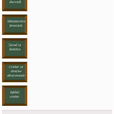
dnevnik
Ministarstvo
prosvjete
Zavod za
školstvo
Centar za
stručno
obrazovanje
Ispitni
centar