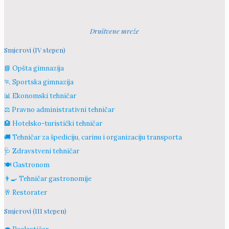
Društvene mreže
Smjerovi (IV stepen)
📘 Opšta gimnazija
🏃 Sportska gimnazija
📊 Ekonomski tehničar
⚖️ Pravno administrativni tehničar
🏨 Hotelsko-turistički tehničar
🚚 Tehničar za špediciju, carinu i organizaciju transporta
🩺 Zdravstveni tehničar
🍽️ Gastronom
👨‍🍳 Tehničar gastronomije
🥂 Restorater
Smjerovi (III stepen)