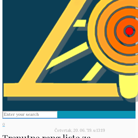
0
Četvrtak, 20. 06. '19.
u
13:19
Trenutne rang liste za