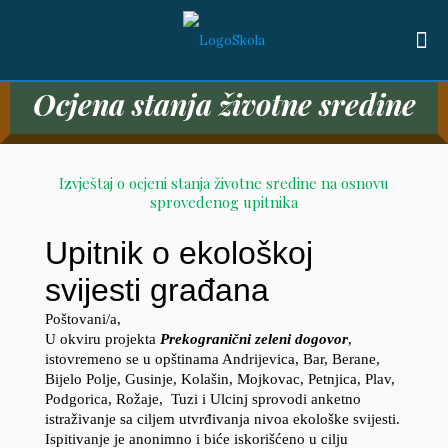
Ocjena stanja životne sredine
Izvještaj o ocjeni stanja životne sredine na osnovu
sprovedenog upitnika