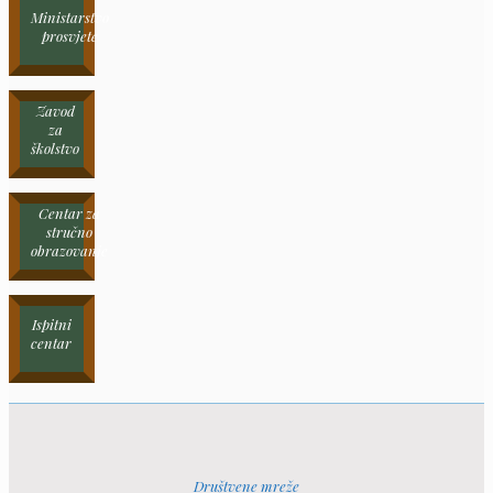
Ministarstvo
prosvjete
Zavod
za
školstvo
Centar za
stručno
obrazovanje
Ispitni
centar
Društvene mreže