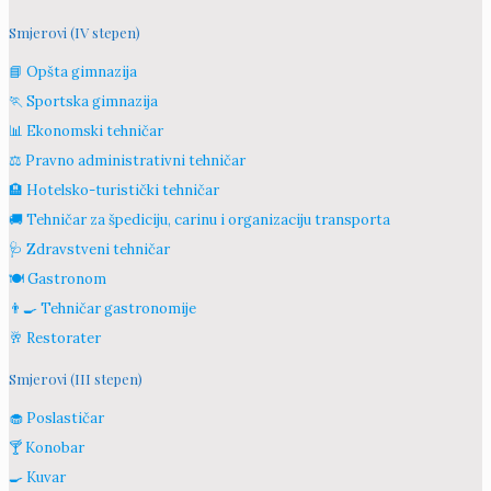
Smjerovi (IV stepen)
📘 Opšta gimnazija
🏃 Sportska gimnazija
📊 Ekonomski tehničar
⚖️ Pravno administrativni tehničar
🏨 Hotelsko-turistički tehničar
🚚 Tehničar za špediciju, carinu i organizaciju transporta
🩺 Zdravstveni tehničar
🍽️ Gastronom
👨‍🍳 Tehničar gastronomije
🥂 Restorater
Smjerovi (III stepen)
🧁 Poslastičar
🍸 Konobar
🍳 Kuvar