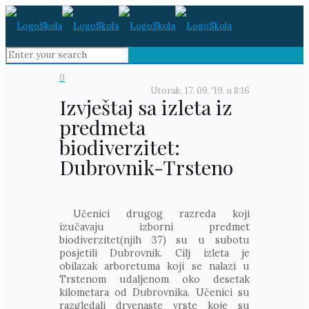
0
Utorak, 17. 09. '19.
u
8:16
Izvještaj sa izleta iz
predmeta
biodiverzitet:
Dubrovnik-Trsteno
Učenici drugog razreda koji
izučavaju izborni predmet
biodiverzitet(njih 37) su u subotu
posjetili Dubrovnik. Cilj izleta je
obilazak arboretuma koji se nalazi u
Trstenom udaljenom oko desetak
kilometara od Dubrovnika. Učenici su
razgledali drvenaste vrste koje su