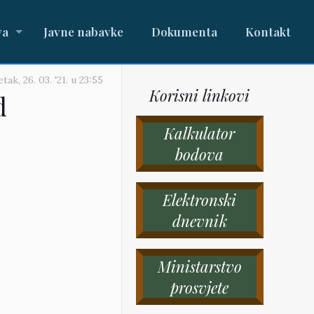
va
Javne nabavke
Dokumenta
Kontakt
tak, 26. 03. '21.
u
23:55
Korisni linkovi
d
Kalkulator
bodova
Elektronski
dnevnik
Ministarstvo
prosvjete