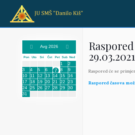
Raspored 
Avg 2026
29.03.2021
Pon
Uto
Sri
Čet
Pet
Sub
Ned
1
2
3
4
5
6
8
9
7
Raspored će se primjenj
10
11
12
13
14
15
16
17
18
19
20
21
22
23
Raspored časova može
24
25
26
27
28
29
30
31