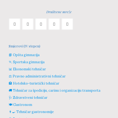
Društvene mreže
Smjerovi (IV stepen)
📘 Opšta gimnazija
🏃 Sportska gimnazija
📊 Ekonomski tehničar
⚖️ Pravno administrativni tehničar
🏨 Hotelsko-turistički tehničar
🚚 Tehničar za špediciju, carinu i organizaciju transporta
🩺 Zdravstveni tehničar
🍽️ Gastronom
👨‍🍳 Tehničar gastronomije