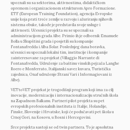
upoznali su sa sektorima, aktivnostima, didaktičkom
opremom i organizacionom strukturom Apro Formazione.
ETF (European Training Foundation), agencija Evropske
unije koja prati treće zemlje u razvoju i ažuriranju njihovih
sistema obuke, takođe je predstavila svoje usluge i
aktivnosti. Učesnici projekta su se upoznali sa
administracijom grada Albe. Primio ih je odbornik Emanuele
Bolla u Skupštini grada i posjetili su kompanije
Fontanafredda i Alba Solar. Poslednjeg dana boravka,
učesnici su upoznali lokalni tim, institucije i kompanije
zainteresovane za projekat (Villaggio Narrante di
Fontanafredda, Udruženje za baštinu vinskih pejzaža Langhe
Roero e Monferrato, Italijanski savez kuvara, Turistička
zajednica, Onaf udruženje Strani Vari i Informagiovani iz
Albe).
VETtoVET projekat je trogodišnji program koji ima za cilj
inovacije, modernizaciju i internacionalizaciju stručnih škola
na Zapadnom Balkanu. Partneri pilot projekta su pet
evropskih profesionalnih instituta iz Italije, Holandije,
Finske, Slovenije i Hrvatske, koji će podučavati pet škola u
Crnoj Gori, na Kosovu, u Bosni i Hercegovini.
Srce projekta sastoji se od twin partnera. To je apsolutna