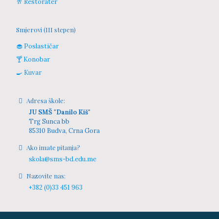
🥂 Restorater
Smjerovi (III stepen)
🧁 Poslastičar
🍸 Konobar
🍳 Kuvar
Adresa škole:
JU SMŠ "Danilo Kiš"
Trg Sunca bb
85310 Budva, Crna Gora
Ako imate pitanja?
skola@sms-bd.edu.me
Nazovite nas:
+382 (0)33 451 963