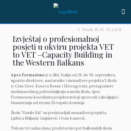
Petak, 15. 10. '21.
u
11:11
Izvještaj o profesionalnoj
posjeti u okviru projekta VET
to VET –Capacity Building in
the Western Balkans
Apro Formazione
je u Albi, Italija od 28. do 30. septembra,
ugostio direktore, nastavnike i menadžere projekta 5 škola
iz Crne Gore, Kosova Bosne i Hercegovine, protagoniste
međunarodnog pobratimljenja između škola. Apro
Formazione koordinira projektom koji sprovodi zahvaljujući
finansiranju od strane Evropske komisije.
Školu “Danilo Kiš” su predstavljali menadžeri projekta
Ljubica Miljanić Janjušević i Ivan Ivanović.
Tokom tri radna dana, predstavnici pet balkanskih škola