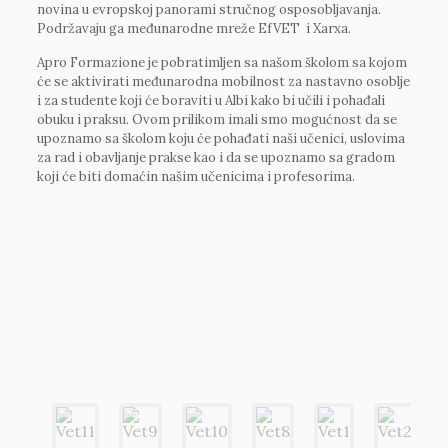
novina u evropskoj panorami stručnog osposobljavanja.
Podržavaju ga međunarodne mreže EfVET i Xarxa.
Apro Formazione je pobratimljen sa našom školom sa kojom
će se aktivirati međunarodna mobilnost za nastavno osoblje
i za studente koji će boraviti u Albi kako bi učili i pohađali
obuku i praksu. Ovom prilikom imali smo mogućnost da se
upoznamo sa školom koju će pohađati naši učenici, uslovima
za rad i obavljanje prakse kao i da se upoznamo sa gradom
koji će biti domaćin našim učenicima i profesorima.