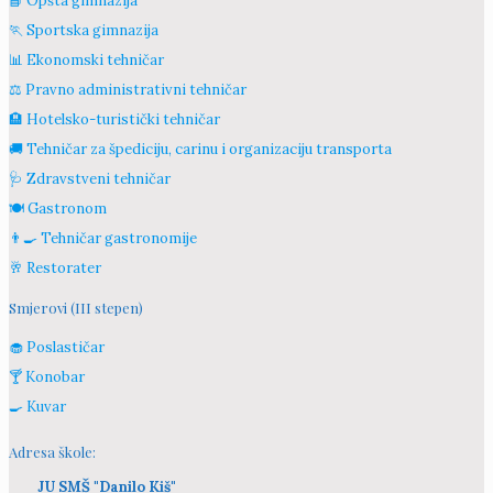
📘 Opšta gimnazija
🏃 Sportska gimnazija
📊 Ekonomski tehničar
⚖️ Pravno administrativni tehničar
🏨 Hotelsko-turistički tehničar
🚚 Tehničar za špediciju, carinu i organizaciju transporta
🩺 Zdravstveni tehničar
🍽️ Gastronom
👨‍🍳 Tehničar gastronomije
🥂 Restorater
Smjerovi (III stepen)
🧁 Poslastičar
🍸 Konobar
🍳 Kuvar
Adresa škole:
JU SMŠ "Danilo Kiš"