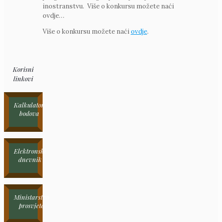
inostranstvu. Više o konkursu možete naći
ovdje…
Više o konkursu možete naći
ovdje
.
Korisni
linkovi
Kalkulator
bodova
Elektronski
dnevnik
Ministarstvo
prosvjete