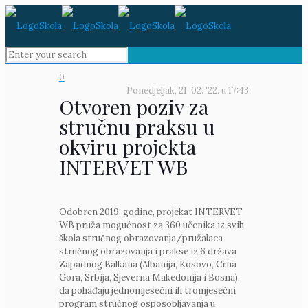
0
Ponedjeljak, 21. 02. '22.
u
17:43
Otvoren poziv za
stručnu praksu u
okviru projekta
INTERVET WB
Odobren 2019. godine, projekat INTERVET
WB pruža mogućnost za 360 učenika iz svih
škola stručnog obrazovanja/pružalaca
stručnog obrazovanja i prakse iz 6 država
Zapadnog Balkana (Albanija, Kosovo, Crna
Gora, Srbija, Sjeverna Makedonija i Bosna),
da pohađaju jednomjesečni ili tromjesečni
program stručnog osposobljavanja u