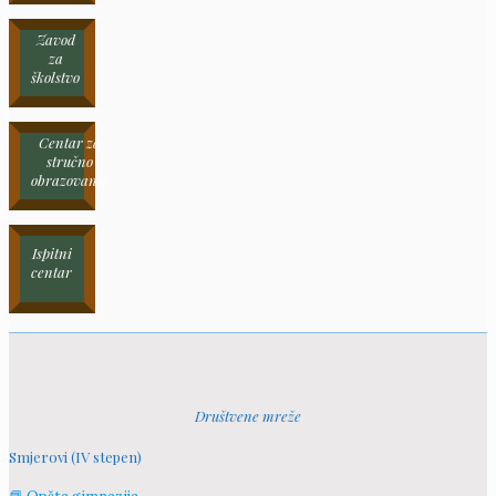
Zavod
za
školstvo
Centar za
stručno
obrazovanje
Ispitni
centar
Društvene mreže
Smjerovi (IV stepen)