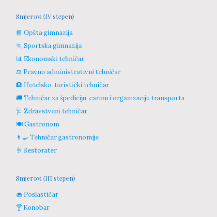
Smjerovi (IV stepen)
📘 Opšta gimnazija
🏃 Sportska gimnazija
📊 Ekonomski tehničar
⚖️ Pravno administrativni tehničar
🏨 Hotelsko-turistički tehničar
🚚 Tehničar za špediciju, carinu i organizaciju transporta
🩺 Zdravstveni tehničar
🍽️ Gastronom
👨‍🍳 Tehničar gastronomije
🥂 Restorater
Smjerovi (III stepen)
🧁 Poslastičar
🍸 Konobar