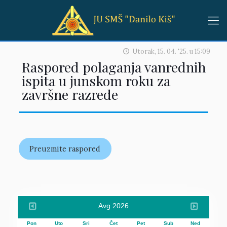
Utorak, 15. 04. '25.
u
15:09
Raspored polaganja vanrednih
ispita u junskom roku za
završne razrede
Preuzmite raspored
Avg 2026
Pon
Uto
Sri
Čet
Pet
Sub
Ned