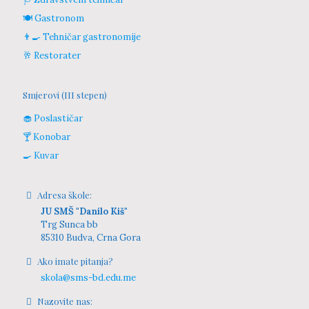
🍽️ Gastronom
👨‍🍳 Tehničar gastronomije
🥂 Restorater
Smjerovi (III stepen)
🧁 Poslastičar
🍸 Konobar
🍳 Kuvar
Adresa škole:
JU SMŠ "Danilo Kiš"
Trg Sunca bb
85310 Budva, Crna Gora
Ako imate pitanja?
skola@sms-bd.edu.me
Nazovite nas: