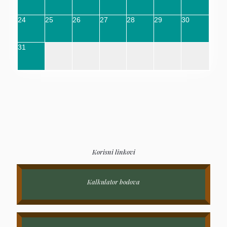
24
25
26
27
28
29
30
31
Korisni linkovi
Kalkulator bodova