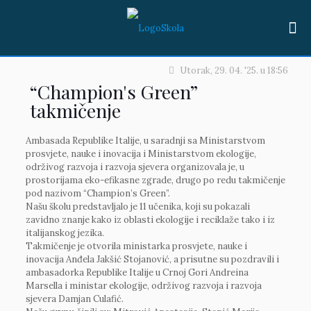
Utorak, 29. 04. '25.
u
18:56
“Champion's Green”
takmičenje
Ambasada Republike Italije, u saradnji sa Ministarstvom
prosvjete, nauke i inovacija i Ministarstvom ekologije,
održivog razvoja i razvoja sjevera organizovala je, u
prostorijama eko-efikasne zgrade, drugo po redu takmičenje
pod nazivom “Champion’s Green”.
Našu školu predstavljalo je 11 učenika, koji su pokazali
zavidno znanje kako iz oblasti ekologije i reciklaže tako i iz
italijanskog jezika.
Takmičenje je otvorila ministarka prosvjete, nauke i
inovacija Anđela Jakšić Stojanović, a prisutne su pozdravili i
ambasadorka Republike Italije u Crnoj Gori Andreina
Marsella i ministar ekologije, održivog razvoja i razvoja
sjevera Damjan Culafić.