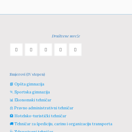
Društvene mreže
Smjerovi (IV stepen)
📘 Opšta gimnazija
🏃 Sportska gimnazija
📊 Ekonomski tehničar
⚖️ Pravno administrativni tehničar
🏨 Hotelsko-turistički tehničar
🚚 Tehničar za špediciju, carinu i organizaciju transporta
🩺 Zdravstveni tehničar