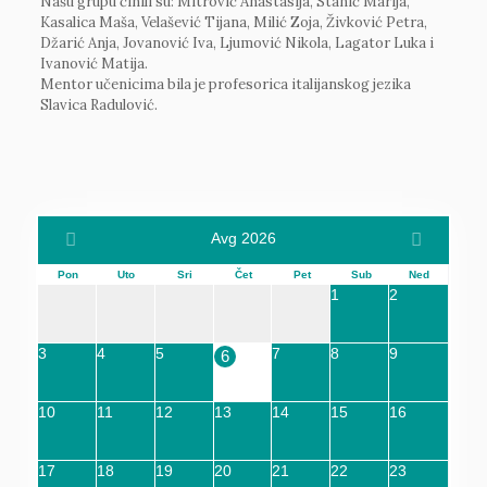
Našu grupu činili su: Mitrović Anastasija, Stanić Marija,
Kasalica Maša, Velašević Tijana, Milić Zoja, Živković Petra,
Džarić Anja, Jovanović Iva, Ljumović Nikola, Lagator Luka i
Ivanović Matija.
Mentor učenicima bila je profesorica italijanskog jezika
Slavica Radulović.
Avg 2026
Pon
Uto
Sri
Čet
Pet
Sub
Ned
1
2
3
4
5
7
8
9
6
10
11
12
13
14
15
16
17
18
19
20
21
22
23