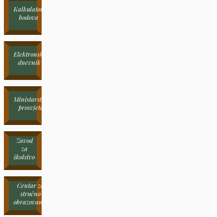
Kalkulator
bodova
Elektronski
dnevnik
Ministarstvo
prosvjete
Zavod
za
školstvo
Centar za
stručno
obrazovanje