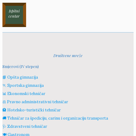
Ispitni
centar
Društvene mreže
Smjerovi (IV stepen)
📘 Opšta gimnazija
🏃 Sportska gimnazija
📊 Ekonomski tehničar
⚖️ Pravno administrativni tehničar
🏨 Hotelsko-turistički tehničar
🚚 Tehničar za špediciju, carinu i organizaciju transporta
🩺 Zdravstveni tehničar
🍽️ Gastronom