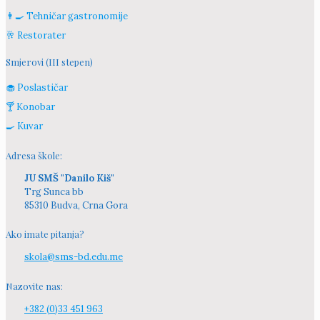
👨‍🍳 Tehničar gastronomije
🥂 Restorater
Smjerovi (III stepen)
🧁 Poslastičar
🍸 Konobar
🍳 Kuvar
Adresa škole:
JU SMŠ "Danilo Kiš"
Trg Sunca bb
85310 Budva, Crna Gora
Ako imate pitanja?
skola@sms-bd.edu.me
Nazovite nas:
+382 (0)33 451 963