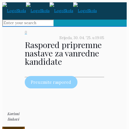
0
Srijeda, 30. 04. '25.
u
19:05
Raspored pripremne
nastave za vanredne
kandidate
Preuzmite raspored
Korisni
linkovi