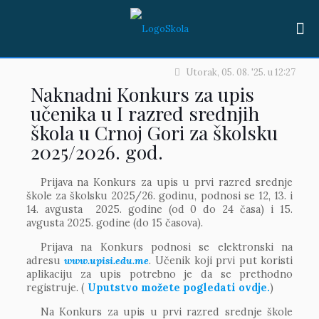
Utorak, 05. 08. '25.
u
12:27
Naknadni Konkurs za upis
učenika u I razred srednjih
škola u Crnoj Gori za školsku
2025/2026. god.
Prijava na Konkurs za upis u prvi razred srednje
škole za školsku 2025/26. godinu, podnosi se 12, 13. i
14. avgusta 2025. godine (od 0 do 24 časa) i 15.
avgusta 2025. godine (do 15 časova).
Prijava na Konkurs podnosi se elektronski na
adresu
www.upisi.edu.me
. Učenik koji prvi put koristi
aplikaciju za upis potrebno je da se prethodno
registruje. (
Uputstvo možete pogledati ovdje.
)
Na Konkurs za upis u prvi razred srednje škole