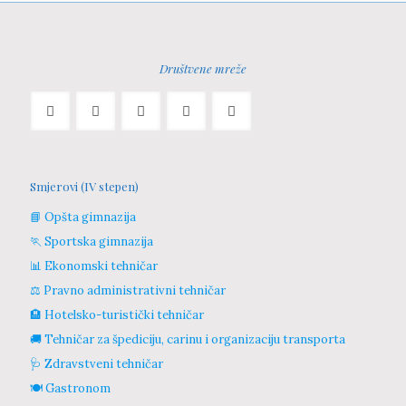
Društvene mreže
Smjerovi (IV stepen)
📘 Opšta gimnazija
🏃 Sportska gimnazija
📊 Ekonomski tehničar
⚖️ Pravno administrativni tehničar
🏨 Hotelsko-turistički tehničar
🚚 Tehničar za špediciju, carinu i organizaciju transporta
🩺 Zdravstveni tehničar
🍽️ Gastronom