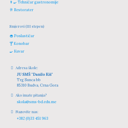
👨‍🍳 Tehničar gastronomije
🥂 Restorater
Smjerovi (III stepen)
🧁 Poslastičar
🍸 Konobar
🍳 Kuvar
Adresa škole:
JU SMŠ "Danilo Kiš"
Trg Sunca bb
85310 Budva, Crna Gora
Ako imate pitanja?
skola@sms-bd.edu.me
Nazovite nas:
+382 (0)33 451 963