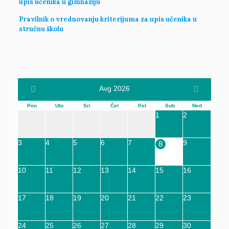
upis učenika u gimnaziju
Pravilnik o vrednovanju kriterijuma za upis učenika u
stručnu školu
Avg 2026
Pon
Uto
Sri
Čet
Pet
Sub
Ned
1
2
3
4
5
6
7
9
8
10
11
12
13
14
15
16
17
18
19
20
21
22
23
24
25
26
27
28
29
30