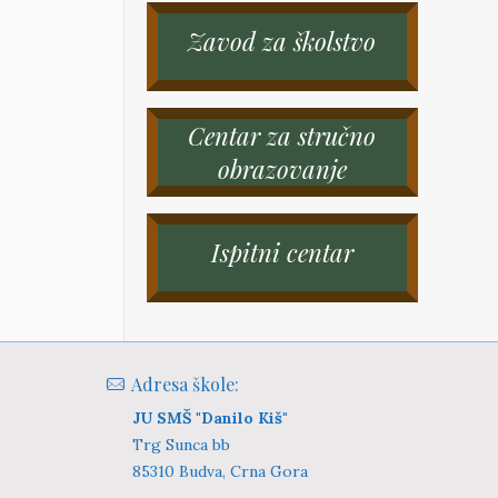
Zavod za školstvo
Centar za stručno
obrazovanje
Ispitni centar
Adresa škole:
JU SMŠ "Danilo Kiš"
Trg Sunca bb
85310 Budva, Crna Gora