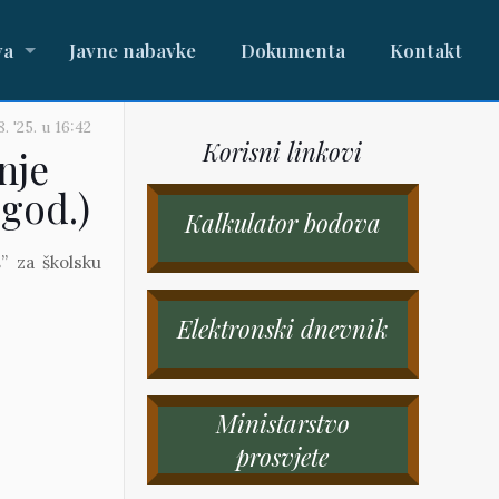
va
Javne nabavke
Dokumenta
Kontakt
. '25.
u
16:42
Korisni linkovi
nje
 god.)
Kalkulator bodova
” za školsku
Elektronski dnevnik
Ministarstvo
prosvjete