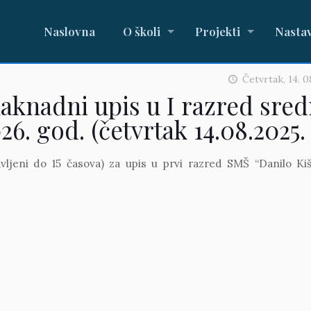
Naslovna
O školi
Projekti
Nasta
Četvrtak, 14. 08
naknadni upis u I razred sred
26. god. (četvrtak 14.08.2025.
vljeni do 15 časova) za upis u prvi razred SMŠ “Danilo Kiš