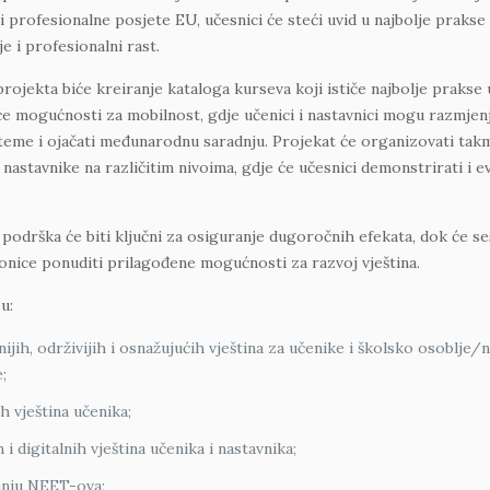
 profesionalne posjete EU, učesnici će steći uvid u najbolje prakse
e i profesionalni rast.
projekta biće kreiranje kataloga kurseva koji ističe najbolje prakse u
iće mogućnosti za mobilnost, gdje učenici i nastavnici mogu razmjenjiv
steme i ojačati međunarodnu saradnju. Projekat će organizovati takm
 nastavnike na različitim nivoima, gdje će učesnici demonstrirati i ev
podrška će biti ključni za osiguranje dugoročnih efekata, dok će se
onice ponuditi prilagođene mogućnosti za razvoj vještina.
u:
ijih, održivijih i osnažujućih vještina za učenike i školsko osoblje/
;
h vještina učenika;
 i digitalnih vještina učenika i nastavnika;
anju NEET-ova;