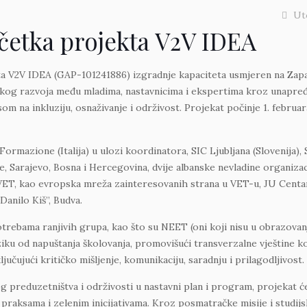
Uto
četka projekta V2V IDEA
a V2V IDEA (GAP-101241886) izgradnje kapaciteta usmjeren na Zapad
tičkog razvoja među mladima, nastavnicima i ekspertima kroz unapre
som na inkluziju, osnaživanje i održivost. Projekat počinje 1. februar
ormazione (Italija) u ulozi koordinatora, SIC Ljubljana (Slovenija), 
e, Sarajevo, Bosna i Hercegovina, dvije albanske nevladine organizaci
ET, kao evropska mreža zainteresovanih strana u VET-u, JU Centa
anilo Kiš”, Budva.
otrebama ranjivih grupa, kao što su NEET (oni koji nisu u obrazovanju
riziku od napuštanja školovanja, promovišući transverzalne vještine k
učujući kritičko mišljenje, komunikaciju, saradnju i prilagodljivost.
g preduzetništva i održivosti u nastavni plan i program, projekat ć
raksama i zelenim inicijativama. Kroz posmatračke misije i studij