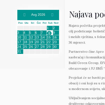
Najava po
Avg 2026
Pon
Uto
Sri
Čet
Pet
Sub
Ned
Najava početka projekt
1
2
cilj podsticanje holis
3
4
5
6
7
9
8
i mekih vještina, s foku
10
11
12
13
14
15
16
17
18
19
20
21
22
23
36 mjeseci.
24
25
26
27
28
29
30
31
Partnerstvo čine Apro F
saobraćaj i komunikacij
Build Green Group, EfV
obrazovanje i JU SMŠ “D
Projekat će se baviti p
obuci) i oni koji su u 
u modernom svijetu, uklj
Uključivanjem socijalno
društveno odgovornim p