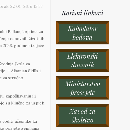
rak, 27. 01. '26.
u
15:33
Korisni linkovi
Kalkulator
ni Balkan, koji ima za
bodova
đenje osnovnih životnih
a 2026. godine i trajaće
Elektronski
dnevnik
Srednja škola za
je – Albanian Skills i
r za stručno
Ministarstvo
prosvjete
, zapošljavanju ili
oje su ključne za uspjeh
Zavod za
školstvo
e voditi učesnike ka
ske posjete zemljama