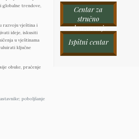
 i globalne trendove,
Centar za
stručno
 razvoju vještina i
obrazovanje
ati ideje, iskusiti
ičenja u vještinama
Ispitni centar
aluirati ključne
sije obuke, praćenje
nastavnike; poboljšanje