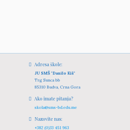
Adresa škole:
JU SMŠ "Danilo Kiš"
Trg Sunca bb
85310 Budva, Crna Gora
Ako imate pitanja?
skola@sms-bd.edu.me
Nazovite nas:
+382 (0)33 451 963