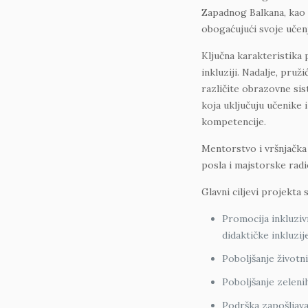
Zapadnog Balkana, kao i
obogaćujući svoje učenj
Ključna karakteristika 
inkluziji. Nadalje, pruž
različite obrazovne si
koja uključuju učenike i
kompetencije.
Mentorstvo i vršnjačka 
posla i majstorske radi
Glavni ciljevi projekta s
Promocija inkluzivn
didaktičke inkluzije
Poboljšanje životni
Poboljšanje zelenih
Podrška zapošljav