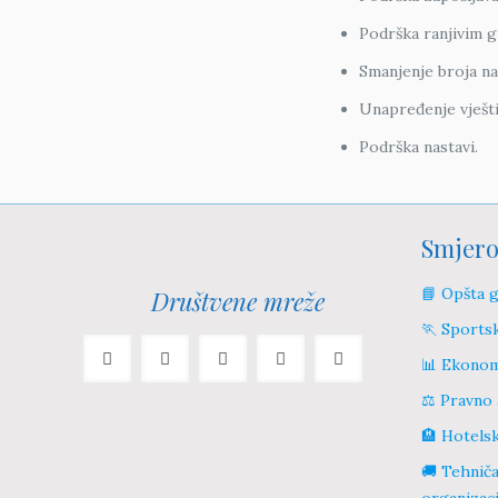
Podrška ranjivim 
Smanjenje broja na
Unapređenje vještin
Podrška nastavi.
Smjero
📘 Opšta 
Društvene mreže
🏃 Sports
📊 Ekonom
⚖️ Pravno 
🏨 Hotelsk
🚚 Tehniča