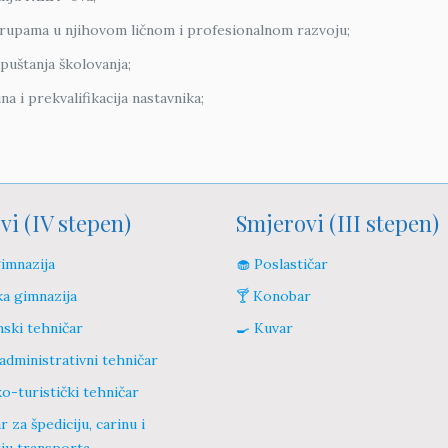
grupama u njihovom ličnom i profesionalnom razvoju;
puštanja školovanja;
a i prekvalifikacija nastavnika;
vi (IV stepen)
Smjerovi (III stepen)
gimnazija
🧁 Poslastičar
ka gimnazija
🍸 Konobar
ski tehničar
🍳 Kuvar
administrativni tehničar
o-turistički tehničar
r za špediciju, carinu i