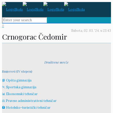
0
Subota, 02. 03. '24.
u
23:43
Crnogorac Čedomir
Društvene mreže
Smjerovi (IV stepen)
📘 Opšta gimnazija
🏃 Sportska gimnazija
📊 Ekonomski tehničar
⚖️ Pravno administrativni tehničar
🏨 Hotelsko-turistički tehničar