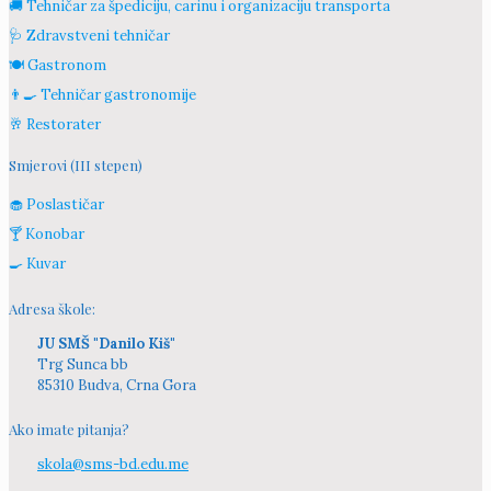
🚚 Tehničar za špediciju, carinu i organizaciju transporta
🩺 Zdravstveni tehničar
🍽️ Gastronom
👨‍🍳 Tehničar gastronomije
🥂 Restorater
Smjerovi (III stepen)
🧁 Poslastičar
🍸 Konobar
🍳 Kuvar
Adresa škole:
JU SMŠ "Danilo Kiš"
Trg Sunca bb
85310 Budva, Crna Gora
Ako imate pitanja?
skola@sms-bd.edu.me