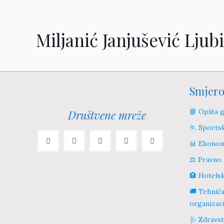
Miljanić Janjušević Ljub
Smjero
📘 Opšta 
Društvene mreže
🏃 Sports
📊 Ekonom
⚖️ Pravno 
🏨 Hotelsk
🚚 Tehniča
organizac
🩺 Zdravst