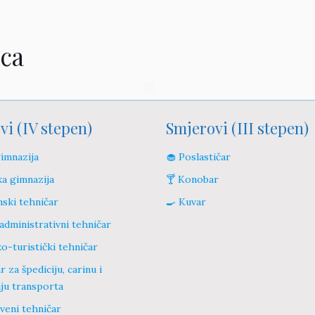
ica
vi (IV stepen)
Smjerovi (III stepen)
gimnazija
🧁 Poslastičar
ka gimnazija
🍸 Konobar
ski tehničar
🍳 Kuvar
administrativni tehničar
o-turistički tehničar
r za špediciju, carinu i
iju transporta
veni tehničar