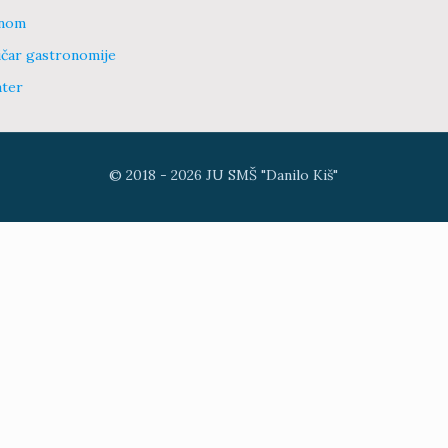
onom
ičar gastronomije
ater
© 2018 -
2026
JU SMŠ "Danilo Kiš"