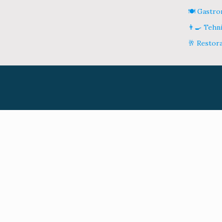
🍽️ Gastr
👨‍🍳 Tehn
🥂 Restor