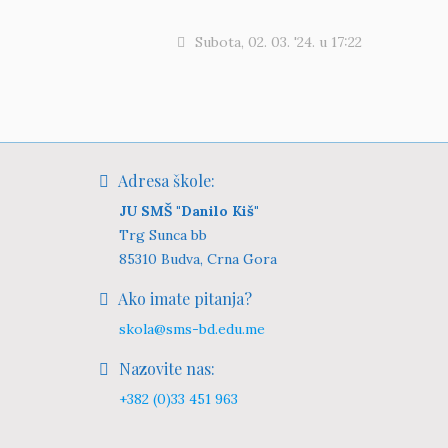
Subota, 02. 03. '24.
u
17:22
Adresa škole:
JU SMŠ "Danilo Kiš"
Trg Sunca bb
85310 Budva, Crna Gora
Ako imate pitanja?
skola@sms-bd.edu.me
Nazovite nas:
+382 (0)33 451 963