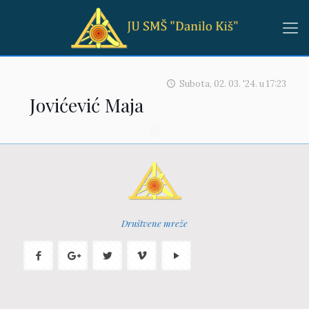
Subota, 02. 03. '24.
u
17:23
Jovićević Maja
Društvene mreže