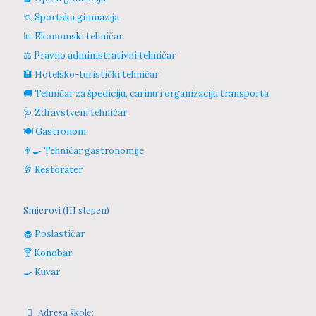
🏃 Sportska gimnazija
📊 Ekonomski tehničar
⚖️ Pravno administrativni tehničar
🏨 Hotelsko-turistički tehničar
🚚 Tehničar za špediciju, carinu i organizaciju transporta
🩺 Zdravstveni tehničar
🍽️ Gastronom
👨‍🍳 Tehničar gastronomije
🥂 Restorater
Smjerovi (III stepen)
🧁 Poslastičar
🍸 Konobar
🍳 Kuvar
Adresa škole: