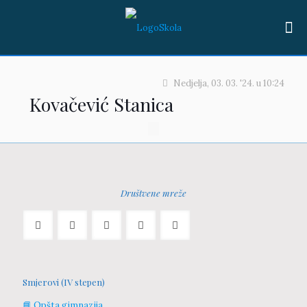
Nedjelja, 03. 03. '24.
u
10:24
Kovačević Stanica
Društvene mreže
Smjerovi (IV stepen)
📘 Opšta gimnazija