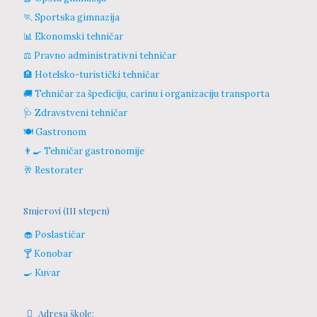
🏃 Sportska gimnazija
📊 Ekonomski tehničar
⚖️ Pravno administrativni tehničar
🏨 Hotelsko-turistički tehničar
🚚 Tehničar za špediciju, carinu i organizaciju transporta
🩺 Zdravstveni tehničar
🍽️ Gastronom
👨‍🍳 Tehničar gastronomije
🥂 Restorater
Smjerovi (III stepen)
🧁 Poslastičar
🍸 Konobar
🍳 Kuvar
Adresa škole: