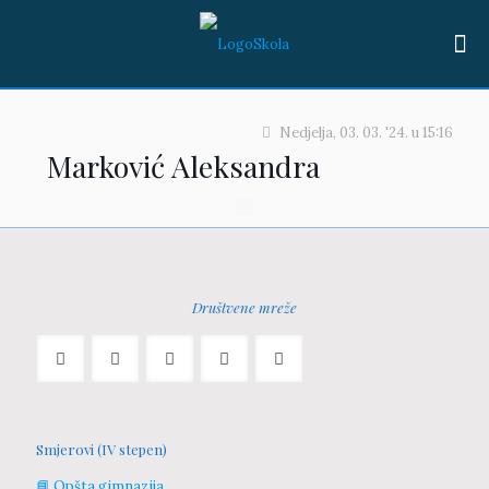
Nedjelja, 03. 03. '24.
u
15:16
Marković Aleksandra
Društvene mreže
Smjerovi (IV stepen)
📘 Opšta gimnazija