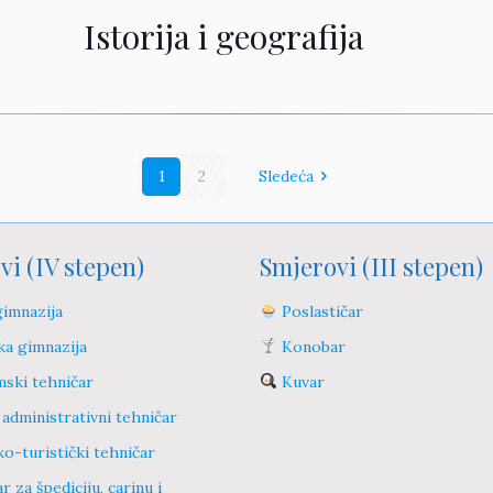
Istorija i geografija
1
2
Sledeća
vi (IV stepen)
Smjerovi (III stepen)
imnazija
Poslastičar
a gimnazija
Konobar
ski tehničar
Kuvar
administrativni tehničar
o-turistički tehničar
 za špediciju, carinu i