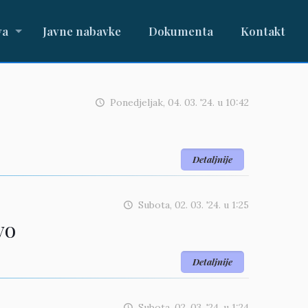
va
Javne nabavke
Dokumenta
Kontakt
Ponedjeljak, 04. 03. '24.
u
10:42
Detaljnije
Subota, 02. 03. '24.
u
1:25
vo
Detaljnije
Subota, 02. 03. '24.
u
1:24