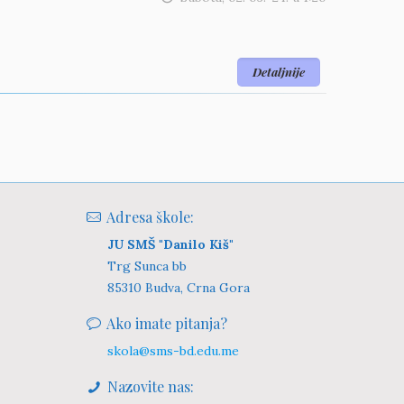
Detaljnije
Adresa škole:
JU SMŠ "Danilo Kiš"
Trg Sunca bb
85310 Budva, Crna Gora
Ako imate pitanja?
skola@sms-bd.edu.me
Nazovite nas: