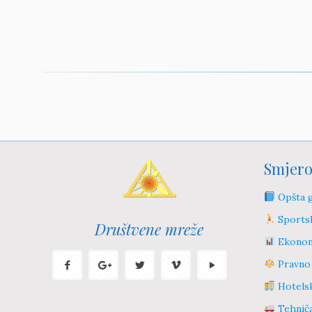
Smjero
Opšta g
Sportsk
Društvene mreže
Ekonom
Pravno 
Hotelsk
Tehničar