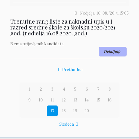
Nedjelja, 16. 08. '20.
u
15:05
Trenutne rang liste za naknadni upis u I
razred srednje škole za školsku 2020/2021.
god. (nedjelja 16.08.2020. god.)
Nema prijavljenih kandidata.
Detaljnije
Prethodna
1
2
3
4
5
6
7
8
9
10
11
12
13
14
15
16
17
18
19
20
Sledeća