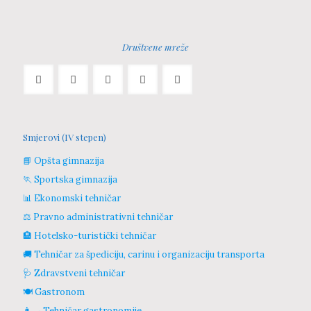
Društvene mreže
Smjerovi (IV stepen)
📘 Opšta gimnazija
🏃 Sportska gimnazija
📊 Ekonomski tehničar
⚖️ Pravno administrativni tehničar
🏨 Hotelsko-turistički tehničar
🚚 Tehničar za špediciju, carinu i organizaciju transporta
🩺 Zdravstveni tehničar
🍽️ Gastronom
👨‍🍳 Tehničar gastronomije