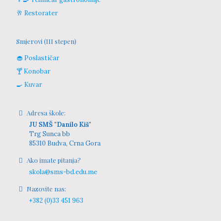
🥂 Restorater
Smjerovi (III stepen)
🧁 Poslastičar
🍸 Konobar
🍳 Kuvar
Adresa škole:
JU SMŠ "Danilo Kiš"
Trg Sunca bb
85310 Budva, Crna Gora
Ako imate pitanja?
skola@sms-bd.edu.me
Nazovite nas:
+382 (0)33 451 963