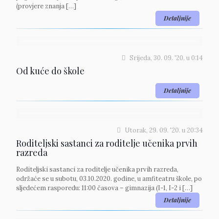
(provjere znanja
[…]
Detaljnije
Srijeda, 30. 09. '20.
u
0:14
Od kuće do škole
Detaljnije
Utorak, 29. 09. '20.
u
20:34
Roditeljski sastanci za roditelje učenika prvih
razreda
Roditeljski sastanci za roditelje učenika prvih razreda,
održaće se u subotu, 03.10.2020. godine, u amfiteatru škole, po
sljedećem rasporedu: 11:00 časova – gimnazija (I-1, I-2 i
[…]
Detaljnije