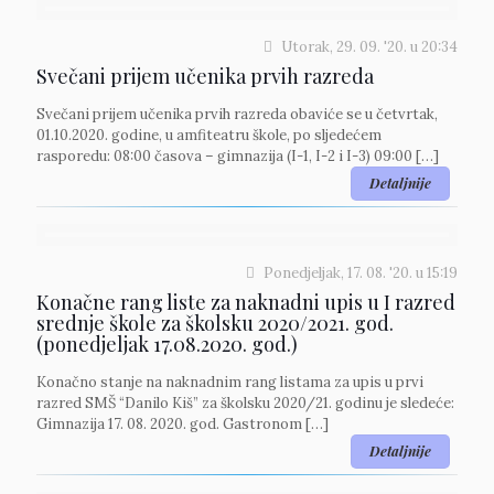
Utorak, 29. 09. '20.
u
20:34
Svečani prijem učenika prvih razreda
Svečani prijem učenika prvih razreda obaviće se u četvrtak,
01.10.2020. godine, u amfiteatru škole, po sljedećem
rasporedu: 08:00 časova – gimnazija (I-1, I-2 i I-3) 09:00
[…]
Detaljnije
Ponedjeljak, 17. 08. '20.
u
15:19
Konačne rang liste za naknadni upis u I razred
srednje škole za školsku 2020/2021. god.
(ponedjeljak 17.08.2020. god.)
Konačno stanje na naknadnim rang listama za upis u prvi
razred SMŠ “Danilo Kiš” za školsku 2020/21. godinu je sledeće:
Gimnazija 17. 08. 2020. god. Gastronom
[…]
Detaljnije