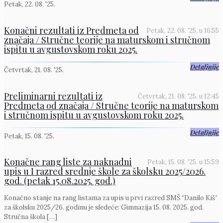
Petak, 22. 08. '25.
Konačni rezultati iz Predmeta od
Petak, 22. 08. '25.
u
16:55
značaja / Stručne teorije na maturskom i stručnom
ispitu u avgustovskom roku 2025.
Detaljnije
Četvrtak, 21. 08. '25.
Preliminarni rezultati iz
Četvrtak, 21. 08. '25.
u
12:45
Predmeta od značaja / Stručne teorije na maturskom
i stručnom ispitu u avgustovskom roku 2025.
Detaljnije
Petak, 15. 08. '25.
Konačne rang liste za naknadni
Petak, 15. 08. '25.
u
15:59
upis u I razred srednje škole za školsku 2025/2026.
god. (petak 15.08.2025. god.)
Konačno stanje na rang listama za upis u prvi razred SMŠ “Danilo Kiš”
za školsku 2025/26. godinu je sledeće: Gimnazija 15. 08. 2025. god.
Stručna škola
[…]