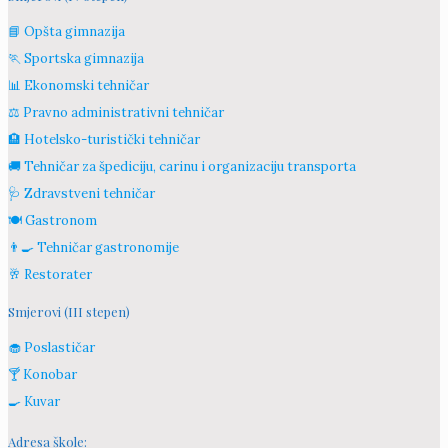
📘 Opšta gimnazija
🏃 Sportska gimnazija
📊 Ekonomski tehničar
⚖️ Pravno administrativni tehničar
🏨 Hotelsko-turistički tehničar
🚚 Tehničar za špediciju, carinu i organizaciju transporta
🩺 Zdravstveni tehničar
🍽️ Gastronom
👨‍🍳 Tehničar gastronomije
🥂 Restorater
Smjerovi (III stepen)
🧁 Poslastičar
🍸 Konobar
🍳 Kuvar
Adresa škole: