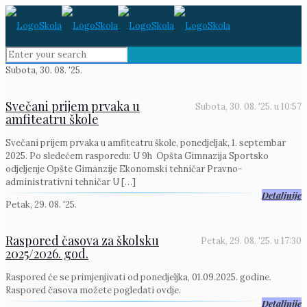
Subota, 30. 08. '25.
Svečani prijem prvaka u
Subota, 30. 08. '25.
u
10:57
amfiteatru škole
Svečani prijem prvaka u amfiteatru škole, ponedjeljak, 1. septembar
2025. Po sledećem rasporedu: U 9h Opšta Gimnazija Sportsko
odjeljenje Opšte Gimanzije Ekonomski tehničar Pravno-
administrativni tehničar U
[…]
Detaljnije
Petak, 29. 08. '25.
Raspored časova za školsku
Petak, 29. 08. '25.
u
17:30
2025/2026. god.
Raspored će se primjenjivati od ponedjeljka, 01.09.2025. godine.
Raspored časova možete pogledati ovdje.
Detaljnije