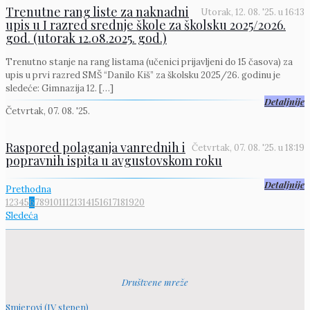
Trenutne rang liste za naknadni
Utorak, 12. 08. '25.
u
16:13
upis u I razred srednje škole za školsku 2025/2026.
god. (utorak 12.08.2025. god.)
Trenutno stanje na rang listama (učenici prijavljeni do 15 časova) za
upis u prvi razred SMŠ “Danilo Kiš” za školsku 2025/26. godinu je
sledeće: Gimnazija 12.
[…]
Detaljnije
Četvrtak, 07. 08. '25.
Raspored polaganja vanrednih i
Četvrtak, 07. 08. '25.
u
18:19
popravnih ispita u avgustovskom roku
Detaljnije
Prethodna
1
2
3
4
5
6
7
8
9
10
11
12
13
14
15
16
17
18
19
20
Sledeća
Društvene mreže
Smjerovi (IV stepen)