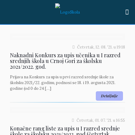
Četvrtak, 12. 08. '21.
u
19:18
Naknadni Konkurs za upis učenika u I razred
srednjih škola u Crnoj Gori za školsku
2021/2022. god.
Prijava na Konkurs za upis u prvi razred srednje škole za
školsku 2021/22. godinu, podnosi se 18. i 19. avgusta 2021.
godine (od 0 do 24
[…]
Detaljnije
Četvrtak, 01. 07. '21.
u
16:55
Konačne rang liste za upis u I razred srednje
škole za školsku 2021/2022. god (četvrtak