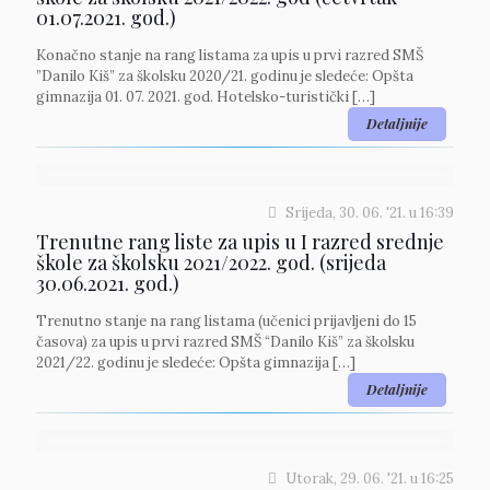
01.07.2021. god.)
Konačno stanje na rang listama za upis u prvi razred SMŠ
”Danilo Kiš” za školsku 2020/21. godinu je sledeće: Opšta
gimnazija 01. 07. 2021. god. Hotelsko-turistički
[…]
Detaljnije
Srijeda, 30. 06. '21.
u
16:39
Trenutne rang liste za upis u I razred srednje
škole za školsku 2021/2022. god. (srijeda
30.06.2021. god.)
Trenutno stanje na rang listama (učenici prijavljeni do 15
časova) za upis u prvi razred SMŠ “Danilo Kiš” za školsku
2021/22. godinu je sledeće: Opšta gimnazija
[…]
Detaljnije
Utorak, 29. 06. '21.
u
16:25