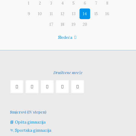
1
2
3
4
5
6
7
8
9
10
11
12
13
14
15
16
17
18
19
20
Sledeća
Društvene mreže
Smjerovi (IV stepen)
📘 Opšta gimnazija
🏃 Sportska gimnazija