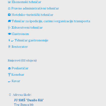
📊 Ekonomski tehničar
⚖️ Pravno administrativni tehničar
🏨 Hotelsko-turistički tehničar
🚚 Tehničar za špediciju, carinu i organizaciju transporta
🩺 Zdravstveni tehničar
🍽️ Gastronom
👨‍🍳 Tehničar gastronomije
🥂 Restorater
Smjerovi (III stepen)
🧁 Poslastičar
🍸 Konobar
🍳 Kuvar
Adresa škole:
JU SMŠ "Danilo Kiš"
Trg Sunca bb