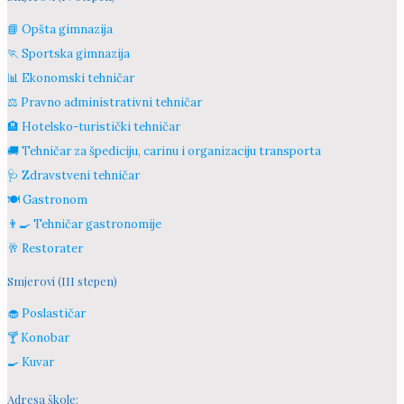
📘 Opšta gimnazija
🏃 Sportska gimnazija
📊 Ekonomski tehničar
⚖️ Pravno administrativni tehničar
🏨 Hotelsko-turistički tehničar
🚚 Tehničar za špediciju, carinu i organizaciju transporta
🩺 Zdravstveni tehničar
🍽️ Gastronom
👨‍🍳 Tehničar gastronomije
🥂 Restorater
Smjerovi (III stepen)
🧁 Poslastičar
🍸 Konobar
🍳 Kuvar
Adresa škole: