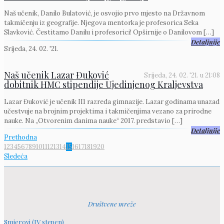
Naš učenik, Danilo Bulatović, je osvojio prvo mjesto na Državnom
takmičenju iz geografije. Njegova mentorka je profesorica Seka
Slavković. Čestitamo Danilu i profesorici! Opširnije o Danilovom
[…]
Detaljnije
Srijeda, 24. 02. '21.
Naš učenik Lazar Đuković
Srijeda, 24. 02. '21.
u
21:08
dobitnik HMC stipendije Ujedinjenog Kraljevstva
Lazar Đuković je učenik II1 razreda gimnazije. Lazar godinama unazad
učestvuje na brojnim projektima i takmičenjima vezano za prirodne
nauke. Na „Otvorenim danima nauke“ 2017. predstavio
[…]
Detaljnije
Prethodna
1
2
3
4
5
6
7
8
9
10
11
12
13
14
15
16
17
18
19
20
Sledeća
Društvene mreže
Smjerovi (IV stepen)