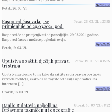
Raspored časova možete pogledati ovdje.
Detaljnije
Petak, 26. 03. '21.
Raspored časova koji se
Petak, 26. 03. '21.
u
23:55
primjenjuje od 29.03.2021. god.
Raspored će se primjenjivati od ponedjeljka, 29.03.2021. godine.
Raspored časova možete pogledati ovdje.
Detaljnije
Petak, 19. 03. '21.
Uputstva o zaštiti dječijih prava u
Petak, 19. 03. '21.
u
15:25
tri stripa
Uputstva za djecu o tome kako da zaštite svoja prava u postupku
razvoda roditelja, i kako da se zaštite od nasilja u porodici i na
internetu,
[…]
Detaljnije
Utorak, 16. 03. '21.
Danilo Bulatović najbolji na
Utorak, 16. 03. '21.
u
8:22
Državnom takmičenju iz geografije