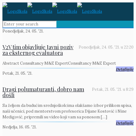
Ponedjeljak, 24. 05. '21.
V2V tim objavljuje Javni poziv
Ponedjeljak, 24. 05. '21.
u
22:20
za eksternog evaluatora
Abstract Consultancy M&E ExpertConsultancy M&E Expert
Detaljnije
Petak, 21. 05. '21.
Dragi polumaturanti, dobro nam
Petak, 21. 05. '21.
u
8:29
došli
Sa željom da budućim srednjoškolcima olakšamo izbor prilikom upisa,
naši učenici, pod mentorstvom profesorica Dijane Kostović i Nine
Medigović, pripremili su video koji vam sa ponosom
[…]
Detaljnije
Nedjelja, 16. 05. '21.