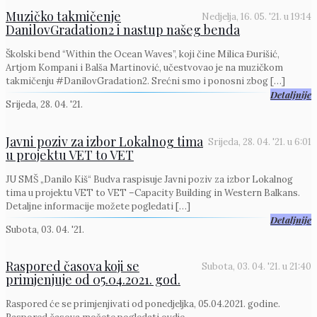
Muzičko takmičenje
Nedjelja, 16. 05. '21.
u
19:14
DanilovGradation2 i nastup našeg benda
Školski bend “Within the Ocean Waves”, koji čine Milica Đurišić,
Artjom Kompani i Balša Martinović, učestvovao je na muzičkom
takmičenju #DanilovGradation2. Srećni smo i ponosni zbog
[…]
Detaljnije
Srijeda, 28. 04. '21.
Javni poziv za izbor Lokalnog tima
Srijeda, 28. 04. '21.
u
6:01
u projektu VET to VET
JU SMŠ „Danilo Kiš“ Budva raspisuje Javni poziv za izbor Lokalnog
tima u projektu VET to VET –Capacity Building in Western Balkans.
Detaljne informacije možete pogledati
[…]
Detaljnije
Subota, 03. 04. '21.
Raspored časova koji se
Subota, 03. 04. '21.
u
21:40
primjenjuje od 05.04.2021. god.
Raspored će se primjenjivati od ponedjeljka, 05.04.2021. godine.