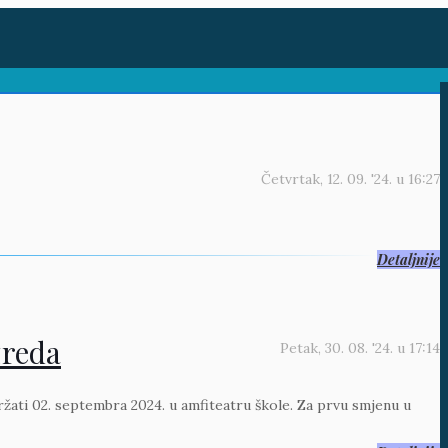
Četvrtak, 12. 09. '24.
u
16:27
Detaljnije
zreda
Petak, 30. 08. '24.
u
17:14
ržati 02. septembra 2024. u amfiteatru škole. Za prvu smjenu u