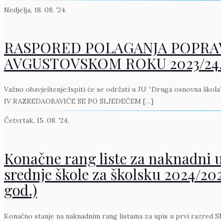
Nedjelja, 18. 08. '24.
RASPORED POLAGANJA POPRAV
AVGUSTOVSKOM ROKU 2023/24.
Važno obavještenje:Ispiti će se održati u JU “Druga osnovna škol
IV RAZREDAOBAVIĆE SE PO SLJEDEĆEM
[…]
Četvrtak, 15. 08. '24.
Konačne rang liste za naknadni u
srednje škole za školsku 2024/202
god.)
Konačno stanje na naknadnim rang listama za upis u prvi razred SM