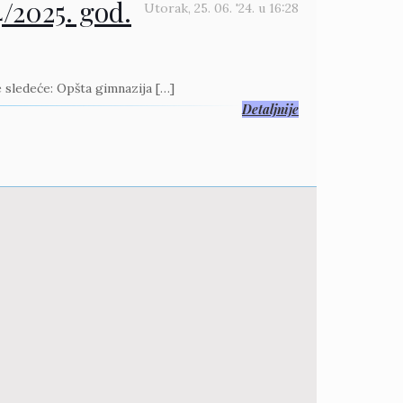
4/2025. god.
Utorak, 25. 06. '24.
u
16:28
e sledeće: Opšta gimnazija
[…]
Detaljnije