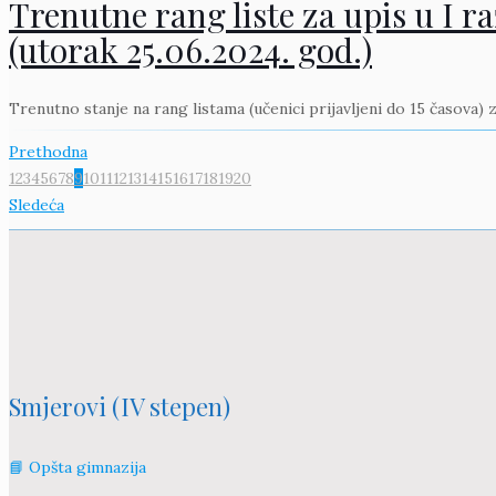
Trenutne rang liste za upis u I r
(utorak 25.06.2024. god.)
Trenutno stanje na rang listama (učenici prijavljeni do 15 časova)
Prethodna
1
2
3
4
5
6
7
8
9
10
11
12
13
14
15
16
17
18
19
20
Sledeća
Smjerovi (IV stepen)
📘 Opšta gimnazija