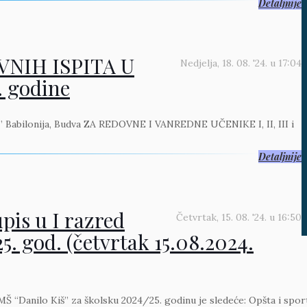
Detaljnije
NIH ISPITA U
Nedjelja, 18. 08. '24.
u
17:04
 godine
a” Babilonija, Budva ZA REDOVNE I VANREDNE UČENIKE I, II, III i
Detaljnije
pis u I razred
Četvrtak, 15. 08. '24.
u
16:50
5. god. (četvrtak 15.08.2024.
Š “Danilo Kiš” za školsku 2024/25. godinu je sledeće: Opšta i sport