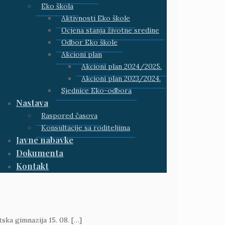
Eko škola
Aktivnosti Eko škole
Ocjena stanja životne sredine
Odbor Eko škole
Akcioni plan
Akcioni plan 2024/2025.
Akcioni plan 2023/2024.
Sjednice Eko-odbora
Nastava
Raspored časova
Konsultacije sa roditeljima
Javne nabavke
Dokumenta
Kontakt
ska gimnazija 15. 08.
[…]