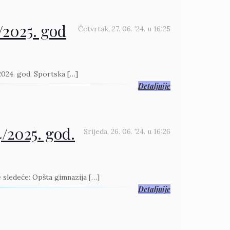
/2025. god
Četvrtak, 27. 06. '24.
u
16:25
 2024. god. Sportska
[…]
Detaljnije
4/2025. god.
Srijeda, 26. 06. '24.
u
16:26
e sledeće: Opšta gimnazija
[…]
Detaljnije