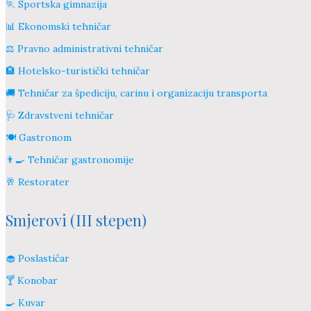
🏃 Sportska gimnazija
📊 Ekonomski tehničar
⚖️ Pravno administrativni tehničar
🏨 Hotelsko-turistički tehničar
🚚 Tehničar za špediciju, carinu i organizaciju transporta
🩺 Zdravstveni tehničar
🍽️ Gastronom
👨‍🍳 Tehničar gastronomije
🥂 Restorater
Smjerovi (III stepen)
🧁 Poslastičar
🍸 Konobar
🍳 Kuvar