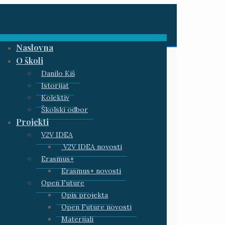
Naslovna
O školi
Danilo Kiš
Istorijat
Kolektiv
Školski odbor
Projekti
V2V IDEA
V2V IDEA novosti
Erasmus+
Erasmus+ novosti
Open Future
Opis projekta
Open Future novosti
Materijali